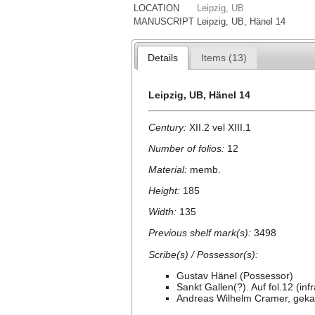
LOCATION
Leipzig, UB
MANUSCRIPT
Leipzig, UB, Hänel 14
Details
Items (13)
Leipzig, UB, Hänel 14
Century:
XII.2 vel XIII.1
Number of folios:
12
Material:
memb.
Height:
185
Width:
135
Previous shelf mark(s):
3498
Scribe(s) / Possessor(s):
Gustav Hänel (Possessor)
Sankt Gallen(?). Auf fol.12 (inf
Andreas Wilhelm Cramer, gekau